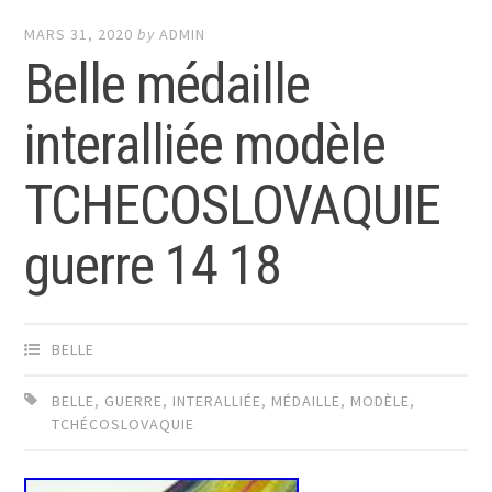
MARS 31, 2020
by
ADMIN
Belle médaille
interalliée modèle
TCHECOSLOVAQUIE
guerre 14 18
BELLE
BELLE
,
GUERRE
,
INTERALLIÉE
,
MÉDAILLE
,
MODÈLE
,
TCHÉCOSLOVAQUIE