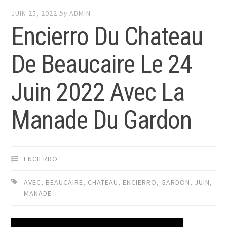
JUIN 25, 2022
by
ADMIN
Encierro Du Chateau
De Beaucaire Le 24
Juin 2022 Avec La
Manade Du Gardon
ENCIERRO
AVEC
,
BEAUCAIRE
,
CHATEAU
,
ENCIERRO
,
GARDON
,
JUIN
,
MANADE