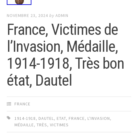
NOVEMBRE 23, 2024
by
ADMIN
France, Victimes de
l’Invasion, Médaille,
1914-1918, Très bon
état, Dautel
FRANCE
1914-1918
,
DAUTEL
,
ETAT
,
FRANCE
,
L'INVASION
,
MÉDAILLE
,
TRÈS
,
VICTIMES