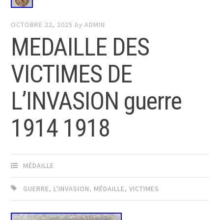
OCTOBRE 22, 2025
by
ADMIN
MEDAILLE DES
VICTIMES DE
L’INVASION guerre
1914 1918
MÉDAILLE
GUERRE
,
L'INVASION
,
MÉDAILLE
,
VICTIMES