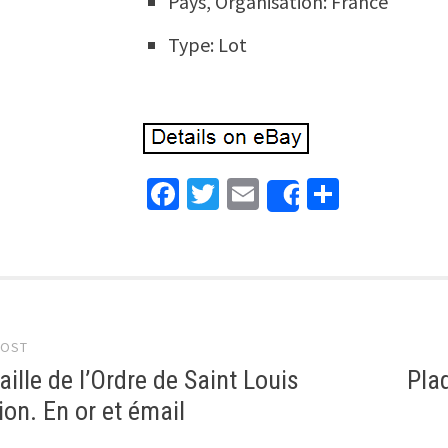
Pays, Organisation: France
Type: Lot
Facebook
Twitter
Email
Partage
Share
 navigation
POST
ille de l’Ordre de Saint Louis
Pla
ion. En or et émail