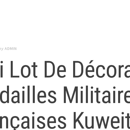
by
ADMIN
i Lot De Décor
ailles Militair
nçaises Kuwei