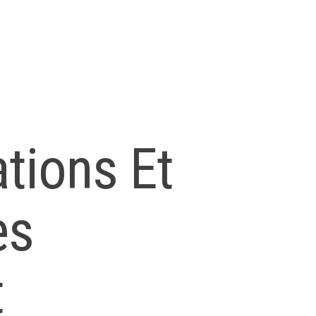
ations Et
es
t