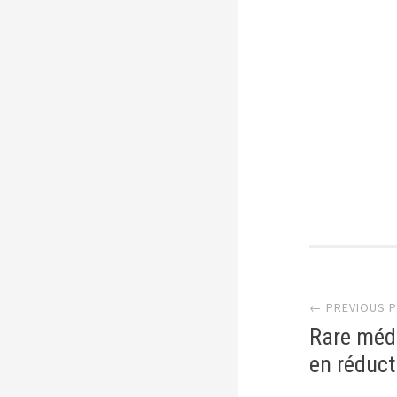
Post
← PREVIOUS 
Rare méda
en réduct