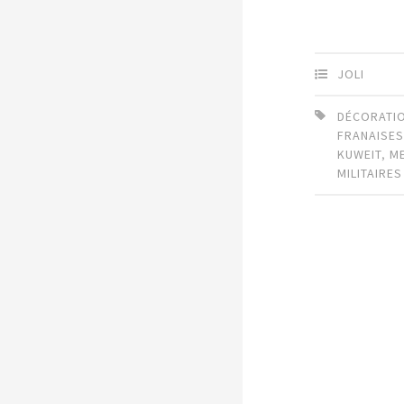
JOLI
DÉCORATI
FRANAISE
KUWEIT
,
M
MILITAIRES