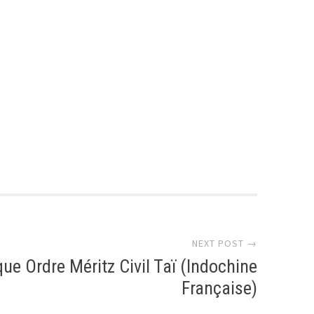
r
NEXT POST →
que Ordre Méritz Civil Taï (Indochine
Française)