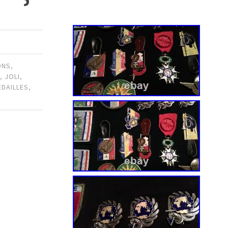
ONS
,
S
,
JOLI
,
EDAILLES
,