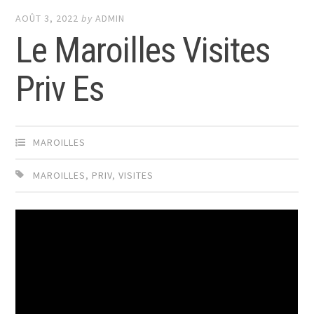
AOÛT 3, 2022
by
ADMIN
Le Maroilles Visites
Priv Es
MAROILLES
MAROILLES
,
PRIV
,
VISITES