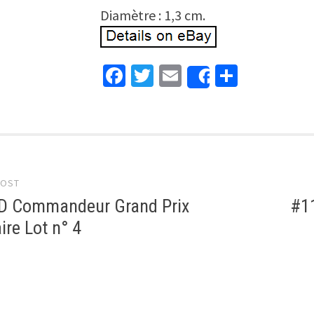
Diamètre : 1,3 cm.
Facebook
Twitter
Email
Partage
Share
 navigation
POST
 Commandeur Grand Prix
#11
re Lot n° 4