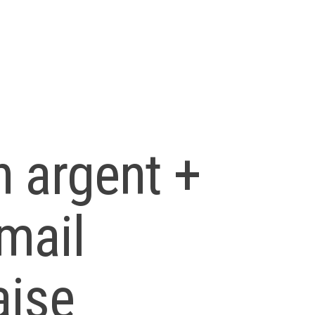
n argent +
mail
aise