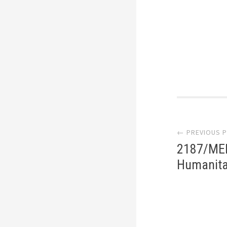
Post
← PREVIOUS 
2187/MED
Humanitai