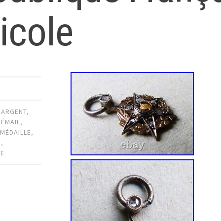
icole
,
ARGENT
,
,
ÉMAIL
,
,
MÉDAILLE
,
N
,
UE