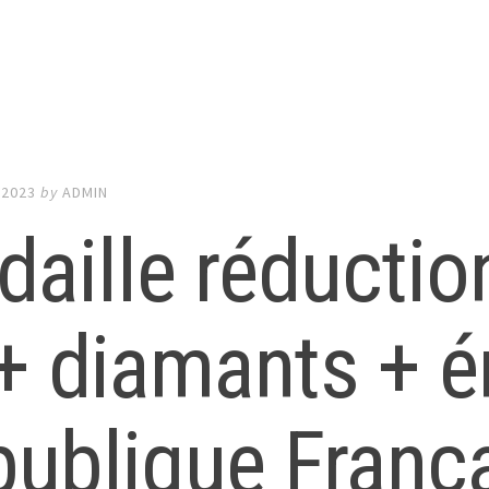
 2023
by
ADMIN
aille réductio
+ diamants + é
ublique Franç