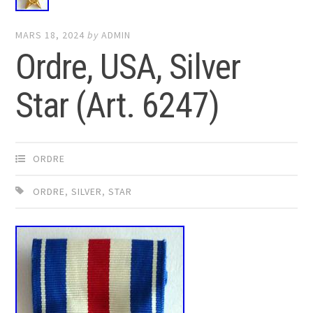
MARS 18, 2024
by
ADMIN
Ordre, USA, Silver
Star (Art. 6247)
ORDRE
ORDRE
,
SILVER
,
STAR