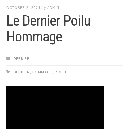
OCTOBRE 2, 2024
by
ADMIN
Le Dernier Poilu
Hommage
DERNIER
DERNIER
,
HOMMAGE
,
POILU