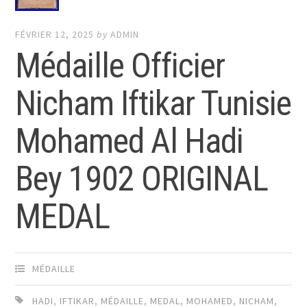
FÉVRIER 12, 2025
by
ADMIN
Médaille Officier
Nicham Iftikar Tunisie
Mohamed Al Hadi
Bey 1902 ORIGINAL
MEDAL
MÉDAILLE
HADI
,
IFTIKAR
,
MÉDAILLE
,
MEDAL
,
MOHAMED
,
NICHAM
,