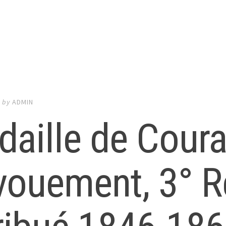
5
by
ADMIN
aille de Coura
ouement, 3° Re