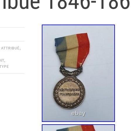
ribué 1846-18
,
ATTRIBUÉ
,
NT
,
TYPE