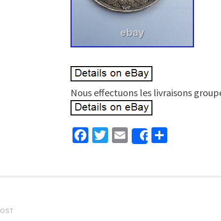
Nous effectuons les livraisons group
Facebook
Twitter
Email
Partage
Share
 navigation
POST