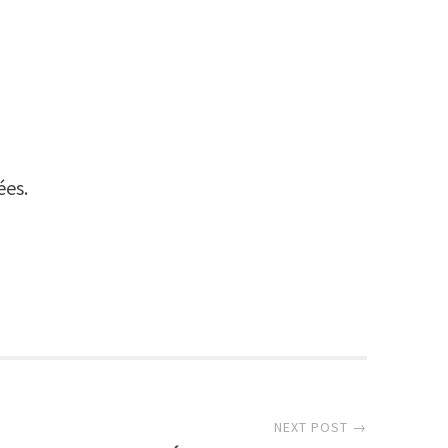
ées.
r
NEXT POST →