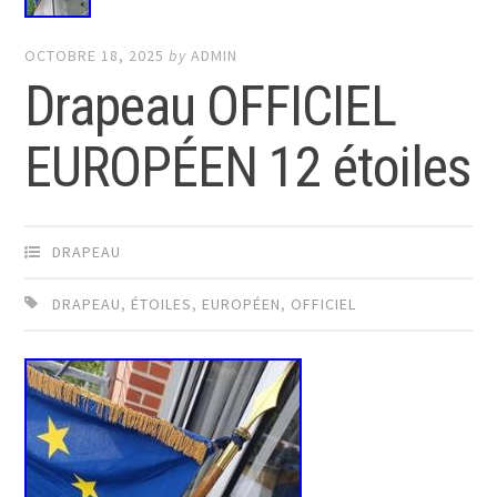
OCTOBRE 18, 2025
by
ADMIN
Drapeau OFFICIEL
EUROPÉEN 12 étoiles
DRAPEAU
DRAPEAU
,
ÉTOILES
,
EUROPÉEN
,
OFFICIEL