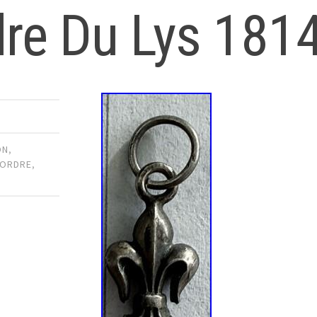
re Du Lys 181
ON
,
ORDRE
,