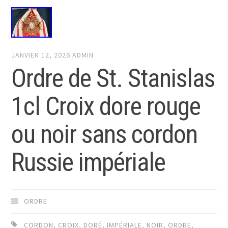
JANVIER 12, 2026
ADMIN
Ordre de St. Stanislas
1cl Croix dore rouge
ou noir sans cordon
Russie impériale
ORDRE
CORDON
,
CROIX
,
DORÉ
,
IMPÉRIALE
,
NOIR
,
ORDRE
,