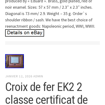
produced by « Eduard ». Brass, gold plated, red or
noir enamel. Sizes: 57 x 57 mm / 2.3″ x 2.3″ inches.
Diagonal is 73 mm/ 2.9. Weight – 35 g. Order`s
shoulder ribbon / sash. We have the best choice of
reenactment goods: Napoleonic period, WWI, WWII.
JANVIER 12, 2026
ADMIN
Croix de fer EK2 2
classe certificat de