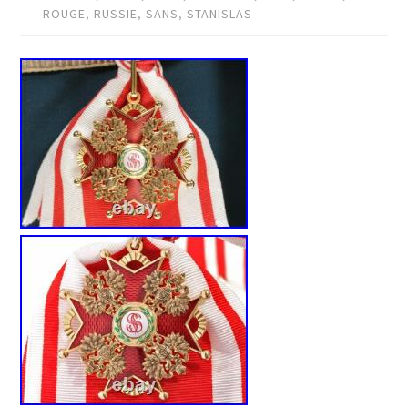
ROUGE
,
RUSSIE
,
SANS
,
STANISLAS