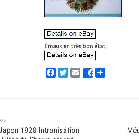
Émaux en très bon état.
Facebook
Twitter
Email
Partage
Share
 navigation
POST
Japon 1928 Intronisation
Méd