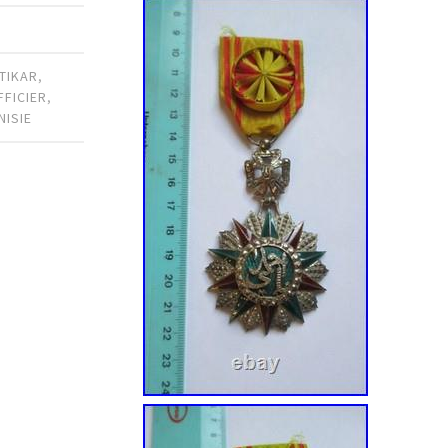
FTIKAR
,
FFICIER
,
NISIE