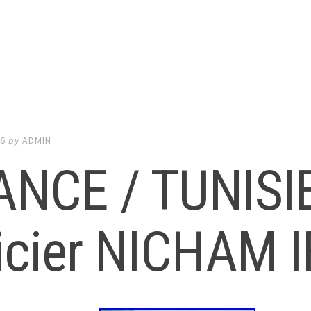
26
by
ADMIN
ANCE / TUNISIE
ficier NICHAM 