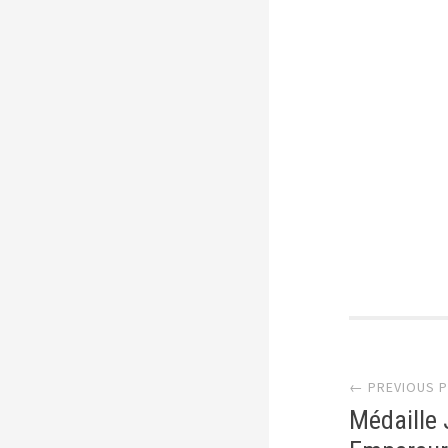
Post
← PREVIOUS 
Médaille 