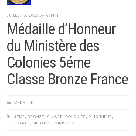
JUILLET 6, 2026
by
ADMIN
Médaille d’Honneur
du Ministère des
Colonies 5éme
Classe Bronze France
MÉDAILLE
5EME
,
BRONZE
,
CLASSE
,
COLONIES
,
D'HONNEUR
,
FRANCE
,
MÉDAILLE
,
MINISTÈRE