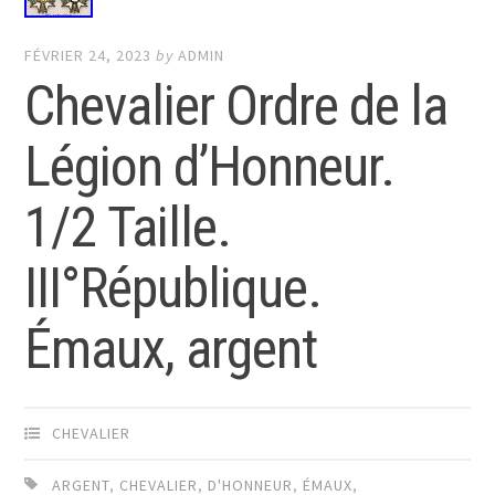
FÉVRIER 24, 2023
by
ADMIN
Chevalier Ordre de la
Légion d’Honneur.
1/2 Taille.
III°République.
Émaux, argent
CHEVALIER
ARGENT
,
CHEVALIER
,
D'HONNEUR
,
ÉMAUX
,