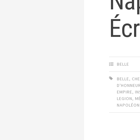
Nap
Écr
BELLE
BELLE
,
CHE
D'HONNEU
EMPIRE
,
IN
LEGION
,
M
NAPOLÉON