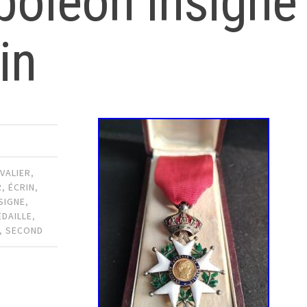
oléon Insigne 
in
VALIER
,
R
,
ÉCRIN
,
SIGNE
,
ÉDAILLE
,
,
SECOND