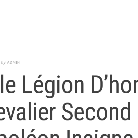
by
ADMIN
le Légion D’ho
valier Second