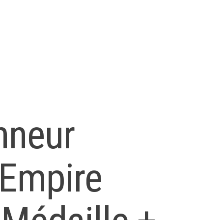
nneur
 Empire