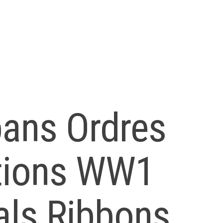
bans Ordres
ations WW1
ls Ribbons