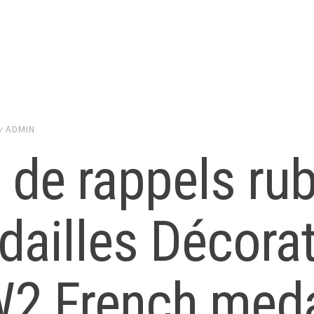
y
ADMIN
 de rappels ru
dailles Décor
2 French meda