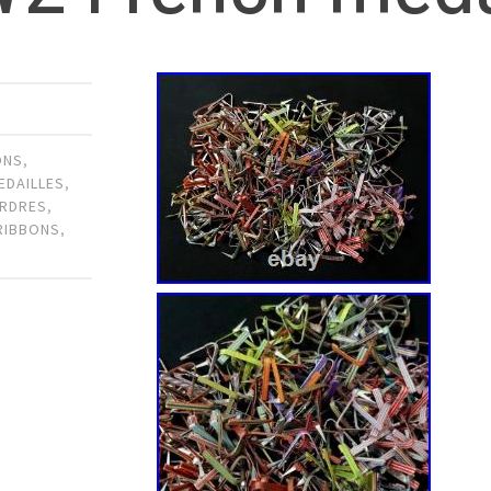
ONS
,
EDAILLES
,
RDRES
,
RIBBONS
,