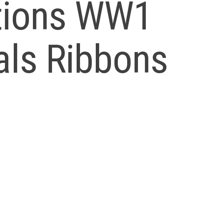
ations WW1
ls Ribbons