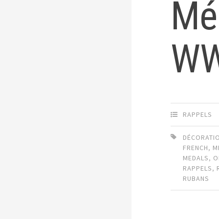
Mé
WW
RAPPELS
DÉCORATI
FRENCH
,
M
MEDALS
,
O
RAPPELS
,
RUBANS