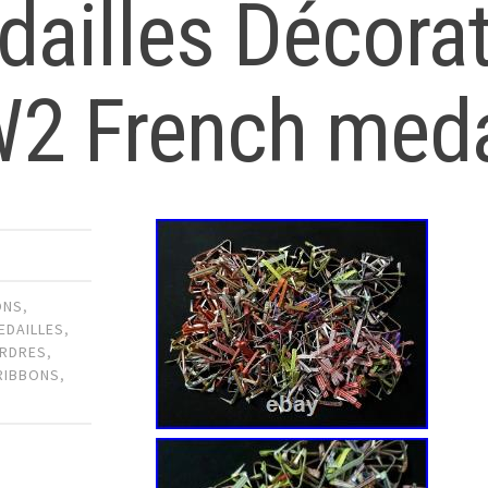
dailles Décor
2 French meda
ONS
,
EDAILLES
,
RDRES
,
RIBBONS
,