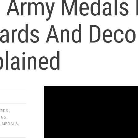
S Army Medals 
ards And Deco
plained
RDS
,
ONS
,
,
MEDALS
,