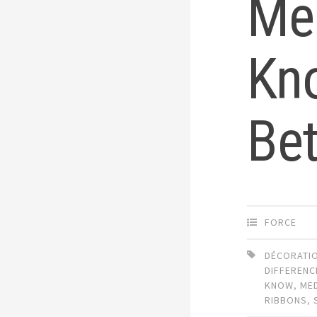
Me
Kn
Be
FORCE
DÉCORATI
DIFFERENC
KNOW
,
ME
RIBBONS
,