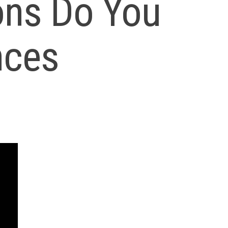
ons Do You
nces