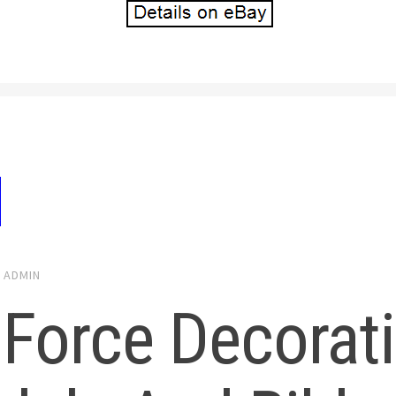
6
ADMIN
 Force Decorat