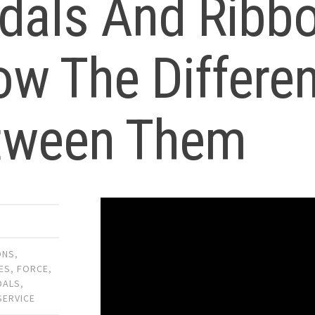
dals And Ribb
ow The Differe
tween Them
ONS
,
ES
,
FORCE
,
DALS
,
SERVICE