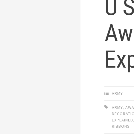
U 
Aw
Ex
ARMY
ARMY
,
AWA
DÉCORATI
EXPLAINED
RIBBONS