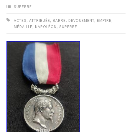
SUPERBE
ACTES
,
ATTRIBUÉE
,
BARRE
,
DEVOUEMENT
,
EMPIRE
,
MÉDAILLE
,
NAPOLÉON
,
SUPERBE