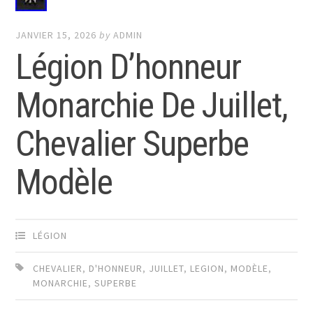
JANVIER 15, 2026
by
ADMIN
Légion D’honneur
Monarchie De Juillet,
Chevalier Superbe
Modèle
LÉGION
CHEVALIER
,
D'HONNEUR
,
JUILLET
,
LEGION
,
MODÈLE
,
MONARCHIE
,
SUPERBE